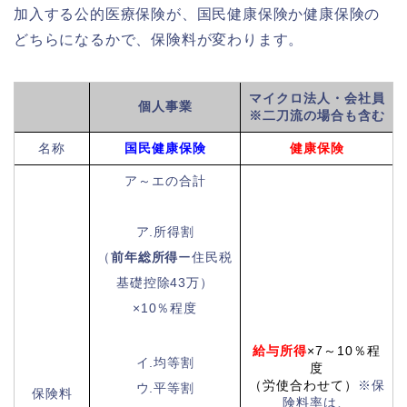
加入する公的医療保険が、国民健康保険か健康保険の
どちらになるかで、保険料が変わります。
マイクロ法人・会社員
個人事業
※二刀流の場合も含む
名称
国民健康保険
健康保険
ア～エの合計
ア.所得割
（
前年総所得
ー住民税
基礎控除43万）
×10％程度
給与所得
×7～10％程
イ.均等割
度
（労使合わせて）
※保
ウ.平等割
保険料
険料率は、