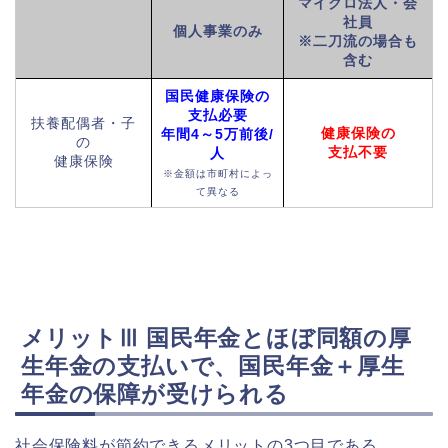
マイクロ法人・会
社員
個人事業のみ
※二刀流の場合も
含む
国民健康保険の
支払必要
扶養配偶者・子
健康保険の
年間4～5万前後/
の
支払不要
人
健康保険
※金額は市町村によっ
て異なる
メリットⅢ
国民年金とほぼ同額の厚
生年金の支払い
で、国民年金＋厚生
年金の保障が受けられる
社会保険料が節約できるメリットの3つ目である