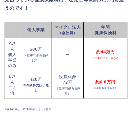
うのです！
マイクロ法人
年間
個人事業
健康保険料
（会社員）
Aさ
ん
500万
約44万円
個人
ー
（標準報酬月額4
※市町村により異なる
事業
1万）
のみ
Bさ
役員報酬
428万
ん
約6.8万円
72万
※保険料支払い無
二刀
（標準報酬月額6
※会社負担分も含む
し
流
万）
※保険料率は、2021/3時点のもので計算