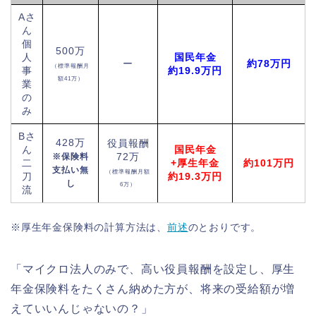
Aさ
ん
個
500万
人
国民年金
ー
約78万円
（標準報酬月
事
約19.9万円
額41万）
業
の
み
Bさ
428万
役員報酬
ん
国民年金
72万
※保険料
二
+
厚生年金
約101万円
支払い無
（標準報酬月額
刀
約19.3万円
し
6万）
流
※厚生年金保険料の計算方法は、
前述
のとおりです。
「マイクロ法人のみで、高い役員報酬を設定し、厚生
年金保険料をたくさん納めた方が、将来の受給額が増
えていいんじゃないの？」