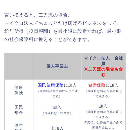
言い換えると、二刀流の場合、
マイクロ法人でちょっとだけ稼げるビジネスをして、
給与所得（役員報酬）を最小限に設定すれば、最小限
の社会保険料に抑えることができます。
マイクロ法人
・会社
員
個人事業主
※二刀流の場合も含
む
国民健康保険
に加入
健康保険
に加入
健康
（保険料は総所得に応じて決
（保険料は給与所得に応じ
保険
まる）
て決まる）
加入
国民
加入
年金
（保険料は給与所得に応じ
（保険料は一律金額）
て決まる）
※支払いは厚生年金のみで
厚生
非加入
国民年金はなし