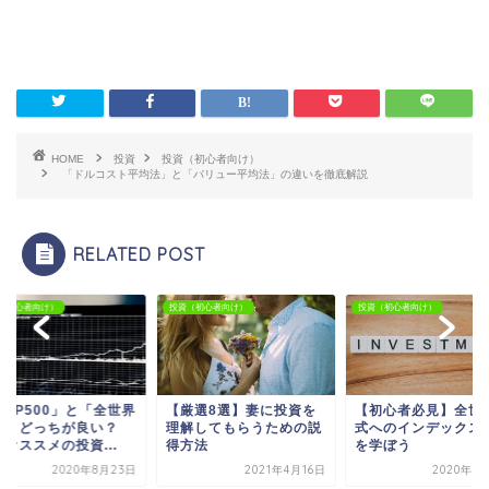
HOME
投資
投資（初心者向け）
「ドルコスト平均法」と「バリュー平均法」の違いを徹底解説
RELATED POST
（初心者向け）
投資（初心者向け）
投資（初心者向け）
S＆P500」と「全世界
【厳選8選】妻に投資を
【初心者必見】全世
式」どっちが良い？
理解してもらうための説
式へのインデックス
オススメの投資...
得方法
を学ぼう
2020年8月23日
2021年4月16日
2020年8