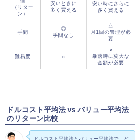
価
安いときに
安い時にさらに
（リター
多く買える
多く買える
ン）
△
◎
手間
月1回の管理が必
手間なし
要
×
暴落時に莫大な
難易度
○
金額が必要
ドルコスト平均法 vs バリュー平均法
のリターン比較
ドルコスト平均法とバリュー平均法で、ど