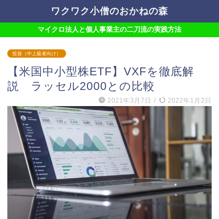
ワクワク小僧のおかねの森
マイクロ法人と個人事業主の二刀流の実践方法
投資（中上級者向け）
【米国中小型株ETF】VXFを徹底解
説 ラッセル2000との比較
2021年3月7日
/
2022年1月2日