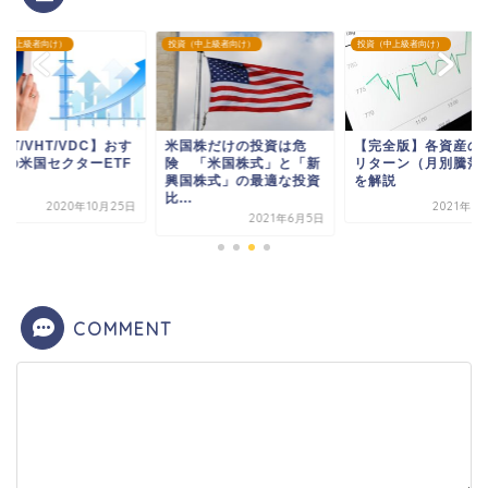
（中上級者向け）
投資（中上級者向け）
投資（中上級者向け）
GT/VHT/VDC】おす
米国株だけの投資は危
【完全版】各資産の
めの米国セクターETF
険 「米国株式」と「新
リターン（月別騰落
興国株式」の最適な投資
を解説
比...
2020年10月25日
2021年5
2021年6月5日
COMMENT