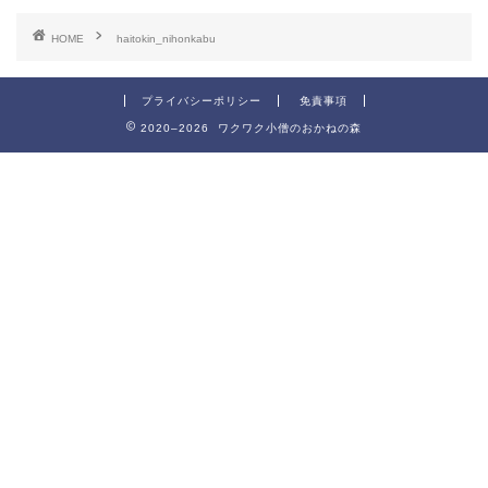
HOME
haitokin_nihonkabu
プライバシーポリシー
免責事項
2020–2026 ワクワク小僧のおかねの森